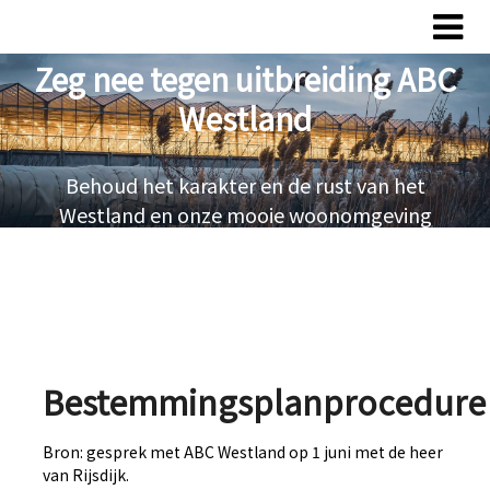
Overslaan
Overslaan
naar
naar
Zeg nee tegen uitbreiding ABC
inhoud
inhoud
Westland
Behoud het karakter en de rust van het
Westland en onze mooie woonomgeving
Bestemmingsplanprocedure
Bron: gesprek met ABC Westland op 1 juni met de heer
van Rijsdijk.