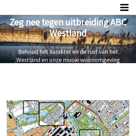
Overslaan
Overslaan
naar
naar
Zeg nee tegen uitbreiding ABC
inhoud
inhoud
Westland
Behoud het karakter en de rust van het
Westland en onze mooie woonomgeving